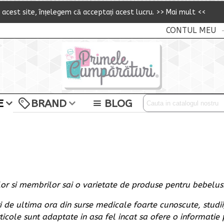
i acest site,
î
n
ț
elegem că accepta
ț
i acest lucru.
>> Mai mult <<
CONTUL MEU
E
BRAND
BLOG
or si membrilor sai o varietate de produse pentru bebelusi,
i de ultima ora din surse medicale foarte cunoscute, studii
icole sunt adaptate in asa fel incat sa ofere o informatie 