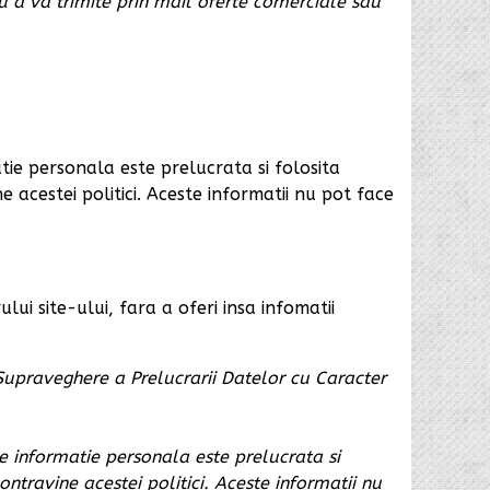
tru a va trimite prin mail oferte comerciale sau
ie personala este prelucrata si folosita
e acestei politici. Aceste informatii nu pot face
lui site-ului, fara a oferi insa infomatii
 Supraveghere a Prelucrarii Datelor cu Caracter
 informatie personala este prelucrata si
ontravine acestei politici. Aceste informatii nu