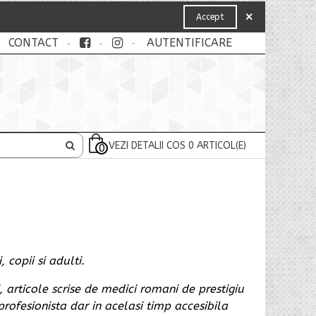
×
Accept
CONTACT
AUTENTIFICARE
VEZI DETALII COS
0
ARTICOL(E)
0
 copii si adulti.
, articole scrise de medici romani de prestigiu
profesionista dar in acelasi timp accesibila