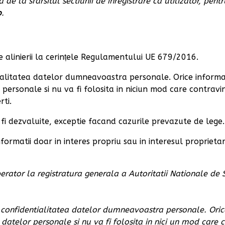
a de la sfarsitul sectiunii de inregistrare ca utilizator, pen
o
.
 alinierii la cerințele Regulamentului UE 679/2016.
ialitatea datelor dumneavoastra personale. Orice informat
 personale si nu va fi folosita in niciun mod care contravin
rti.
fi dezvaluite, exceptie facand cazurile prevazute de lege.
ormatii doar in interes propriu sau in interesul proprietaru
erator la registratura generala a Autoritatii Nationale de
 confidentialitatea datelor dumneavoastra personale. Orice
 datelor personale si nu va fi folosita in nici un mod care c