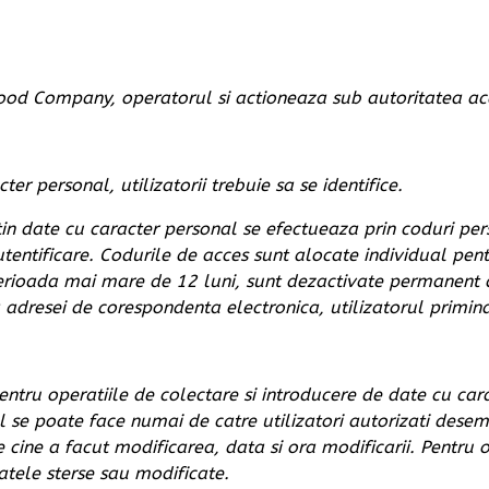
erfood Company, operatorul si actioneaza sub autoritatea ac
r personal, utilizatorii trebuie sa se identifice.
ntin date cu caracter personal se efectueaza prin coduri p
tentificare. Codurile de acces sunt alocate individual pent
o perioada mai mare de 12 luni, sunt dezactivate permanent
ea adresei de corespondenta electronica, utilizatorul primin
ntru operatiile de colectare si introducere de date cu car
l se poate face numai de catre utilizatori autorizati dese
e cine a facut modificarea, data si ora modificarii. Pentr
tele sterse sau modificate.