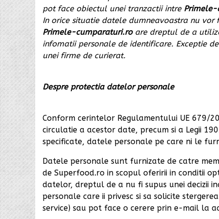
pot face obiectul unei tranzactii intre
Primele-
In orice situatie datele dumneavoastra nu vor 
Primele-cumparaturi.ro
are dreptul de a utiliza
infomatii personale de identificare. Exceptie d
unei firme de curierat.
Despre protectia datelor personale
Conform cerintelor Regulamentului UE 679/2016
circulatie a acestor date, precum si a Legii 19
specificate, datele personale pe care ni le f
Datele personale sunt furnizate de catre memb
de Superfood.ro in scopul oferirii in conditii o
datelor, dreptul de a nu fi supus unei decizii i
personale care ii privesc si sa solicite stergere
service) sau pot face o cerere prin e-mail la 