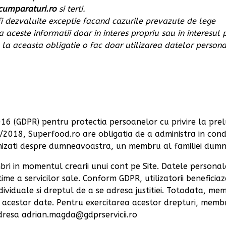
cumparaturi.ro
si terti.
fi dezvaluite exceptie facand cazurile prevazute de lege
 aceste informatii doar in interes propriu sau in interesul p
e la aceasta obligatie o fac doar utilizarea datelor persona
 (GDPR) pentru protectia persoanelor cu privire la prelu
0/2018, Superfood.ro are obligatia de a administra in condi
urnizati despre dumneavoastra, un membru al familiei dum
ri in momentul crearii unui cont pe Site. Datele personale
ptime a servicilor sale. Conform GDPR, utilizatorii benefici
ndividuale si dreptul de a se adresa justitiei. Totodata, m
a acestor date. Pentru exercitarea acestor drepturi, membrii 
adresa adrian.magda@gdprservicii.ro