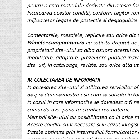
pentru a crea materiale derivate din acesta fa
Incalcarea acestor conditii, conform legilor rom
mijloacelor legale de protectie si despagubire 
Comentariile, mesajele, replicile sau orice alt
Primele-cumparaturi.ro
nu solicita dreptul de 
proprietarii site-ului sa aiba asupra acestui co
modificare, adaptare, prezentare publica individ
site-uri, in cataloage, reviste, sau orice alta u
IV. COLECTAREA DE INFORMATII
In accesarea site-ului si utilizarea serviciilor
despre dumnevoastra asa cum se solicita in form
In cazul in care informatiile se dovedesc a fi
comanda dvs. pana la clarificarea datelor.
Membrii site-ului au posibilitatea ca in orice 
Aceste conditii sunt necesare si in cazul inregis
Datele obtinute prin intermediul formularelor d