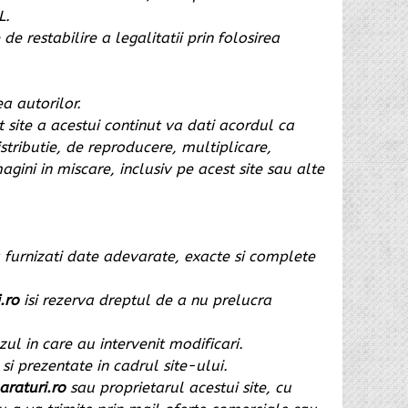
L.
e restabilire a legalitatii prin folosirea
ea autorilor.
 site a acestui continut va dati acordul ca
istributie, de reproducere, multiplicare,
gini in miscare, inclusiv pe acest site sau alte
sa furnizati date adevarate, exacte si complete
.ro
isi rezerva dreptul de a nu prelucra
ul in care au intervenit modificari.
si prezentate in cadrul site-ului.
raturi.ro
sau proprietarul acestui site, cu