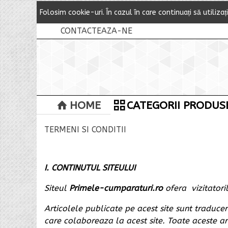
Folosim cookie-uri.
Î
n cazul
î
n care continuați să utilizaț
CONTACTEAZA-NE
HOME
CATEGORII PRODUS
TERMENI SI CONDITII
I. CONTINUTUL SITEULUI
Siteul
Primele-cumparaturi.ro
ofera vizitatoril
Articolele publicate pe acest site sunt traducer
care colaboreaza la acest site. Toate aceste art