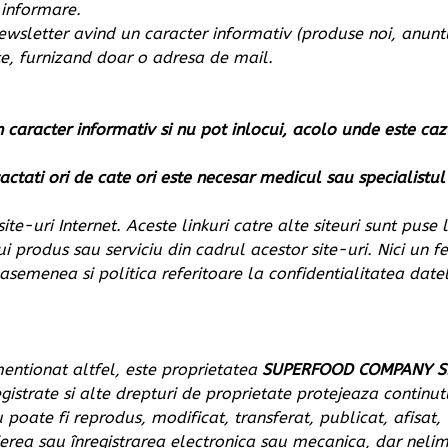
 informare.
ewsletter avind un caracter informativ (produse noi, anuntur
ite, furnizand doar o adresa de mail.
n caracter informativ si nu pot inlocui, acolo unde este c
tati ori de cate ori este necesar medicul sau specialist
site-uri Internet. Aceste linkuri catre alte siteuri sunt pu
ui produs sau serviciu din cadrul acestor site-uri. Nici un f
 asemenea si politica referitoare la confidentialitatea datel
mentionat altfel, este proprietatea
SUPERFOOD COMPANY S.
gistrate si alte drepturi de proprietate protejeaza continut
 poate fi reprodus, modificat, transferat, publicat, afisat, 
ierea sau înregistrarea electronica sau mecanica, dar nelim