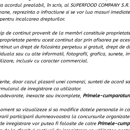
ra acordul prealabil, în scris, al SUPERFOOD COMPANY S.R.
ane, reprezinta o infractiune si se vor lua masuri imediate d
pentru incalcarea drepturilor.
 tip de continut provenit de la membri constituie proprietat
proprietate pentru acest continut dar prin afisarea pe acest
ntinut un drept de folosinta perpetuu si gratuit, drept de d
uala sau cu alte informatii, fotografii, grafica, sunete, ima
tilizare, inclusiv cu caracter commercial.
 oferite, doar cazul plasarii unei comenzi, sunteti de acord 
ularul de inregistrare ca utilizator.
 neadevarate, inexacte sau incomplete,
Primele-cumparaturi
moment sa vizualizeze si sa modifice datele personale in caz
trarii participarii dumneavoastra la concursurile organizate 
e inregistrare vor putea fi folosite de catre
Primele-cumpa