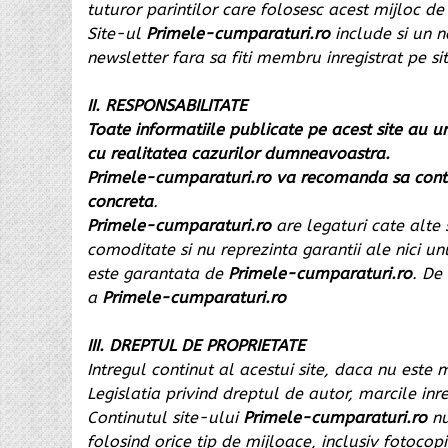
tuturor parintilor care folosesc acest mijloc de
Site-ul
Primele-cumparaturi.ro
include si un n
newsletter fara sa fiti membru inregistrat pe s
II. RESPONSABILITATE
Toate informatiile publicate pe acest site au u
cu realitatea cazurilor dumneavoastra.
Primele-cumparaturi.ro va recomanda sa contac
concreta
.
Primele-cumparaturi.ro
are legaturi cate alte 
comoditate si nu reprezinta garantii ale nici un
este garantata de
Primele-cumparaturi.ro
. De
a
Primele-cumparaturi.ro
III. DREPTUL DE PROPRIETATE
Intregul continut al acestui site, daca nu este 
Legislatia privind dreptul de autor, marcile inre
Continutul site-ului
Primele-cumparaturi.ro
nu
folosind orice tip de mijloace, inclusiv fotocop