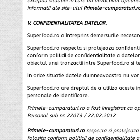
exceptia situatiei in care ati dezactivat optiune
informatii ale site-ului
Primele-cumparaturi.r
V. CONFIDENTIALITATEA DATELOR.
Superfood.ro a întreprins demersurile necesare
Superfood.ro respecta si protejeaza confident
conform politicii de confidentialitate a datelor
obiectul unei tranzactii intre Superfood.ro si te
In orice situatie datele dumneavoastra nu vor 
Superfood.ro are dreptul de a utiliza aceste inf
personale de identificare.
Primele-cumparaturi.ro a fost inregistrat ca op
Personal sub nr. 22073 / 22.02.2012
Primele-cumparaturi.ro
respecta si protejeaza
folosita conform politicii de confidentialitate a