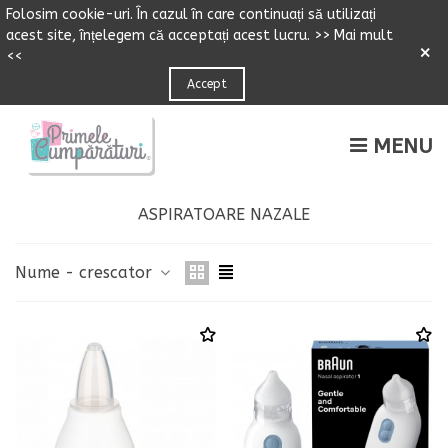
Folosim cookie-uri.
Î
n cazul
î
n care continuați să utilizați
acest site,
î
n
ț
elegem că accepta
ț
i acest lucru.
>> Mai mult
×
<<
Accept
MENU
ASPIRATOARE NAZALE
Nume - crescator