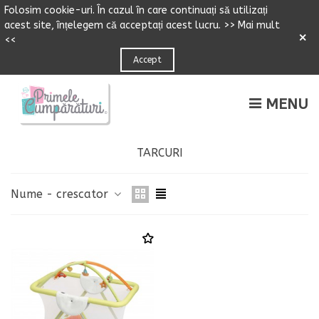
Folosim cookie-uri.
Î
n cazul
î
n care continuați să utilizați
acest site,
î
n
ț
elegem că accepta
ț
i acest lucru.
>> Mai mult
×
<<
Accept
MENU
TARCURI
Nume - crescator