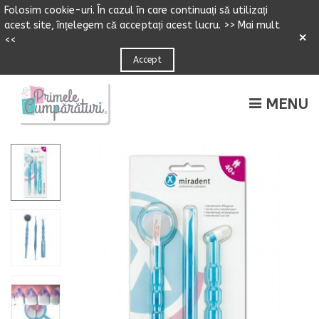
Folosim cookie-uri.
Î
n cazul
î
n care continuați să utilizați
acest site,
î
n
ț
elegem că accepta
ț
i acest lucru.
>> Mai mult
×
<<
Accept
MENU