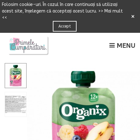
Folosim cookie-uri.
Î
n cazul
î
n care continuați să utilizați
acest site,
î
n
ț
elegem că accepta
ț
i acest lucru.
>> Mai mult
×
<<
Accept
MENU