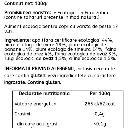
Continut net: 100g℮
Promisiunea noastra:
Ecologic
Fara zahar
♥
♥
(contine zaharuri prezente in mod natural)
Aliment ecologic pentru copii cu varsta de peste 12
luni.
Ingrediente:
apa (fara certificare ecologica) 44%,
piure ecologic de mere 18%, piure ecologic de
banane 14%, piure ecologic de zmeura 14%, faina
ecologica de orez 4%,
faina ecologica de
ovaz
3%,
fulgi ecologici de
ovaz
1,5%, afine ecologice 1,5%.
INFORMATII PRIVIND ALERGENII,
inclusiv cerealele
care contin
gluten
: vezi ingredientele cu caractere
ingrosate
.
Contine gluten.
Declaratie nutritionala
Per 100g
Valoare energetica
265kJ/62kcal
Grasimi
0,4g
-din care acizi grasi
<0,1g