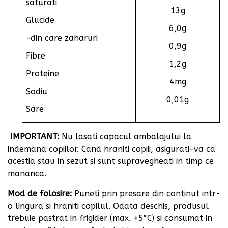
saturati
13g
Glucide
6,0g
-din care zaharuri
0,9g
Fibre
1,2g
Proteine
4mg
Sodiu
0,01g
Sare
IMPORTANT:
Nu lasati capacul ambalajului la
indemana copiilor. Cand hraniti copiii, asigurati-va ca
acestia stau in sezut si sunt supravegheati in timp ce
mananca.
Mod de folosire:
Puneti prin presare din continut intr-
o lingura si hraniti copilul. Odata deschis, produsul
trebuie pastrat in frigider (max. +5°C) si consumat in