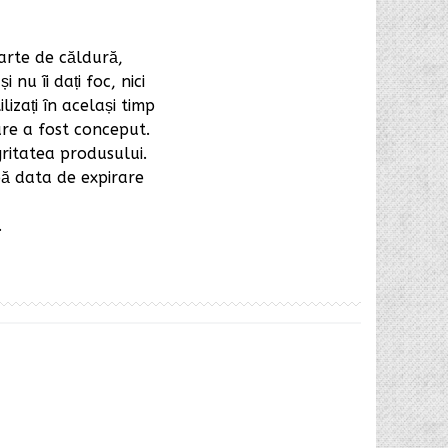
arte de căldură,
 nu îi dați foc, nici
izați în același timp
are a fost conceput.
gritatea produsului.
pă data de expirare
.