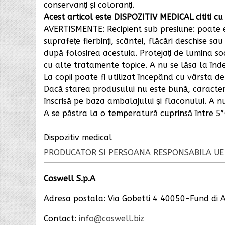
conservanți și coloranți.
Acest articol este DISPOZITIV MEDICAL
cititi 
AVERTISMENTE: Recipient sub presiune: poate e
suprafețe fierbinți, scântei, flăcări deschise sa
după folosirea acestuia. Protejați de lumina so
cu alte tratamente topice. A nu se lăsa la înd
La copii poate fi utilizat începând cu vârsta de 
Dacă starea produsului nu este bună, caracteris
înscrisă pe baza ambalajului și flaconului. A n
A se păstra la o temperatură cuprinsă între 5°C
Dispozitiv medical
PRODUCATOR SI PERSOANA RESPONSABILA UE
Coswell S.p.A
Adresa postala: Via Gobetti 4 40050-Fund di A
Contact:
info@coswell.biz