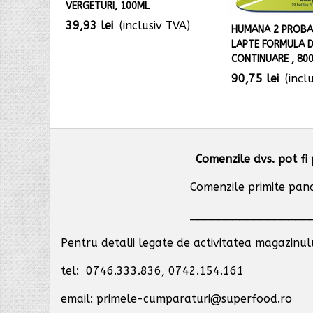
VERGETURI, 100ML
39,93 lei
(inclusiv TVA)
HUMANA 2 PROBA
LAPTE FORMULA 
CONTINUARE , 800
90,75 lei
(incl
Comenzile dvs. pot fi 
Comenzile primite pana 
_________________
Pentru detalii legate de activitatea magazinului
tel: 0746.333.836, 0742.154.161
email: primele-cumparaturi@superfood.ro