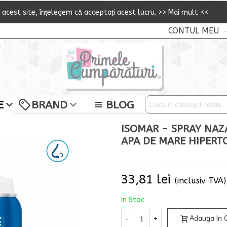
i acest site,
î
n
ț
elegem că accepta
ț
i acest lucru.
>> Mai mult <<
CONTUL MEU
E
BRAND
BLOG
ISOMAR - SPRAY NAZ
APA DE MARE HIPERTO
33,81 lei
(inclusiv TVA)
In Stoc
Adauga In 
-
+