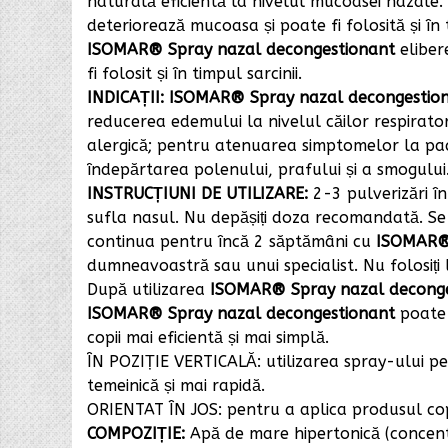
naturală eficientă la nivelul mucoasei nazale
deteriorează mucoasa și poate fi folosită și în t
ISOMAR® Spray nazal decongestionant
eliber
fi folosit și în timpul sarcinii.
INDICAȚII:
ISOMAR® Spray nazal decongestio
reducerea edemului la nivelul căilor respirato
alergică; pentru atenuarea simptomelor la pacie
îndepărtarea polenului, prafului și a smogului
INSTRUCȚIUNI DE UTILIZARE:
2-3 pulverizări în
sufla nasul. Nu depășiți doza recomandată. Se 
continua pentru încă 2 săptămâni cu
ISOMAR® S
dumneavoastră sau unui specialist. Nu folosiți l
După utilizarea
ISOMAR® Spray nazal deconge
ISOMAR® Spray nazal decongestionant
poate f
copii mai eficientă și mai simplă.
ÎN POZIȚIE VERTICALĂ: utilizarea spray-ului pe
temeinică și mai rapidă.
ORIENTAT ÎN JOS: pentru a aplica produsul copii
COMPOZIȚIE:
Apă de mare hipertonică (concent