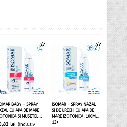
SOMAR BABY - SPRAY
ISOMAR - SPRAY NAZAL
ISOMAR -
AZAL CU APA DE MARE
SI DE URECHI CU APA DE
(FARA GAZ
OTONICA SI MUSETEL,...
MARE IZOTONICA, 100ML,
DECONGES
12+
APA DE...
0,83 lei
(inclusiv