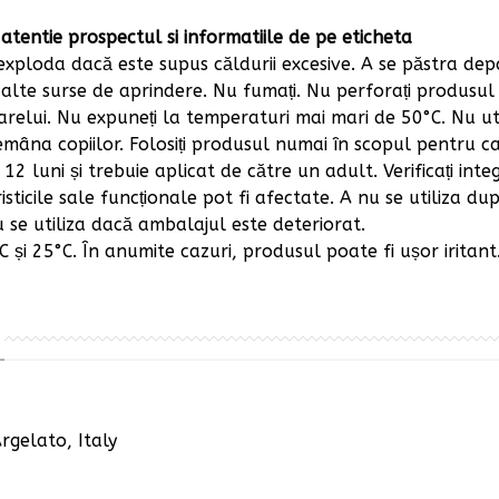
cu atentie prospectul si informatiile de pe eticheta
xploda dacă este supus căldurii excesive. A se păstra dep
u alte surse de aprindere. Nu fumați. Nu perforați produsul și
arelui. Nu expuneți la temperaturi mai mari de 50°C. Nu util
emâna copiilor. Folosiți produsul numai în scopul pentru c
12 luni și trebuie aplicat de către un adult. Verificați inte
ticile sale funcționale pot fi afectate. A nu se utiliza du
u se utiliza dacă ambalajul este deteriorat.
 și 25°C. În anumite cazuri, produsul poate fi ușor iritant
rgelato, Italy