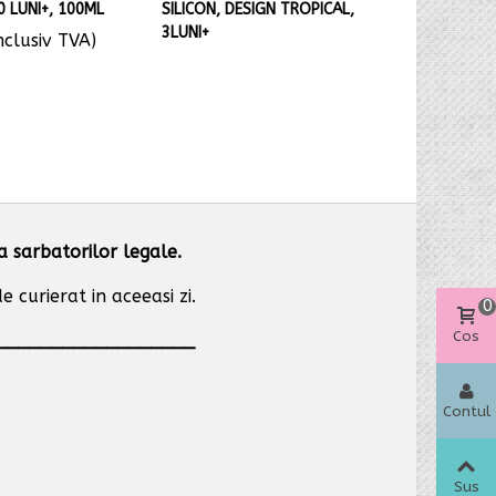
0 LUNI+, 100ML
SILICON, DESIGN TROPICAL,
SI OCHI C
3LUNI+
IZOTONICA
inclusiv TVA)
30,73 le
ia sarbatorilor legale.
 curierat in aceeasi zi.
0
Cos
__________________
Contul
meu
Sus