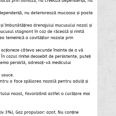
 mucus prin osmoză, nu creează dependență, nu
dependență, nu deteriorează mucoasa și poate
 și îmbunătățirea drenajului mucusului nazal și
ucusul stagnant în caz de răceală și rinită
ea temeinică a cavităților nazale prin
să acționeze câteva secunde înainte de a vă
cazul rinitei deosebit de persistente, puteți
ma persistă, adresați-vă medicului
e usuce.
 pentru a face spălarea nazală pentru adulți și
ptului nazal, favorizând astfel o curățare mai
iv 3%), Gaz propulsor: azot. Nu conține