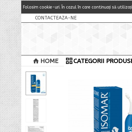
Folosim cookie-uri.
Î
n cazul
î
n care continuați să utilizaț
CONTACTEAZA-NE
HOME
CATEGORII PRODUS