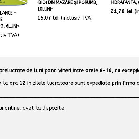
(BIO) DIN MAZĂRE ȘI PORUMB,
HIDRATANTA, 
10LUNI+
21,78 lei
(
LANCE -
15,07 lei
(inclusiv TVA)
DE
G, 6LUNI+
usiv TVA)
prelucrate de luni pana vineri intre orele 8-16, cu excepţ
la ora 12 in zilele lucratoare sunt expediate prin firma de
_____________________________________________
 online, aveti la dispozitie: