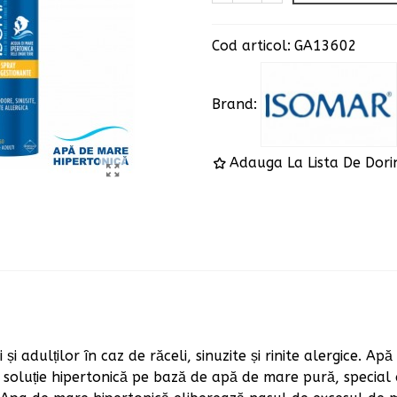
Cod articol:
GA13602
Brand:
Adauga La Lista De Dori
i adulților în caz de răceli, sinuzite și rinite alergice. Ap
 soluție hipertonică pe bază de apă de mare pură, specia