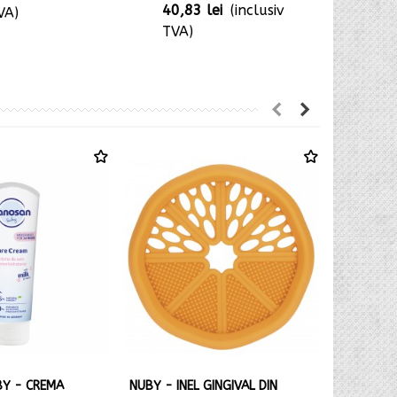
40,83 lei
(inclusiv
33,81 lei
VA)
TVA)
TVA)
Y - CREMA
NUBY - INEL GINGIVAL DIN
ISOMAR -