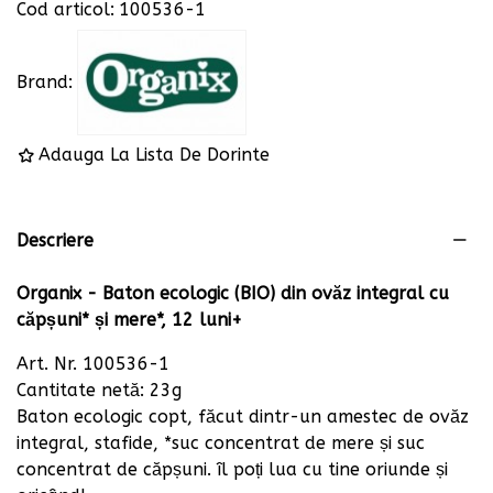
Cod articol:
100536-1
Brand:
Adauga La Lista De Dorinte
Descriere
Organix - Baton ecologic (BIO) din ovăz integral cu
căpșuni* și mere*, 12 luni+
Art. Nr. 100536-1
Cantitate netă: 23g
Baton ecologic copt, făcut dintr-un amestec de ovăz
integral, stafide, *suc concentrat de mere și suc
concentrat de căpșuni. îl poți lua cu tine oriunde și