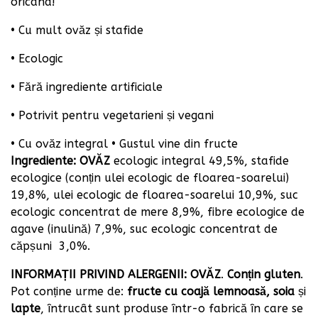
oricând!
• Cu mult ovăz și stafide
• Ecologic
• Fără ingrediente artificiale
• Potrivit pentru vegetarieni și vegani
• Cu ovăz integral • Gustul vine din fructe
Ingrediente:
OVĂZ
ecologic integral 49,5%, stafide
ecologice (conțin ulei ecologic de floarea-soarelui)
19,8%, ulei ecologic de floarea-soarelui 10,9%, suc
ecologic concentrat de mere 8,9%, fibre ecologice de
agave (inulină) 7,9%, suc ecologic concentrat de
căpșuni
3,0%.
INFORMAȚII PRIVIND ALERGENII: OVĂZ
.
Conțin gluten
.
Pot conține urme de:
fructe cu coajă lemnoasă, soia
și
lapte
, întrucât sunt produse într-o fabrică în care se