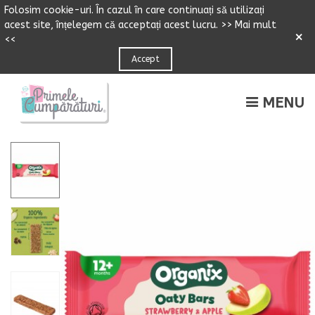
Folosim cookie-uri.
Î
n cazul
î
n care continuați să utilizați
acest site,
î
n
ț
elegem că accepta
ț
i acest lucru.
>> Mai mult
×
<<
Accept
MENU