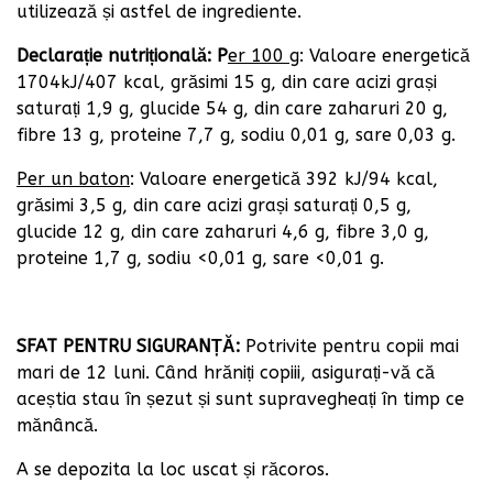
utilizează și astfel de ingrediente.
Declarație nutrițională: P
er 100 g
: Valoare energetică
1704kJ/407 kcal, grăsimi 15 g, din care acizi grași
saturați 1,9 g, glucide 54 g, din care zaharuri 20 g,
fibre 13 g, proteine 7,7 g, sodiu 0,01 g, sare 0,03 g.
Per un baton
: Valoare energetică 392 kJ/94 kcal,
grăsimi 3,5 g, din care acizi grași saturați 0,5 g,
glucide 12 g, din care zaharuri 4,6 g, fibre 3,0 g,
proteine 1,7 g, sodiu <0,01 g, sare <0,01 g.
SFAT PENTRU SIGURANȚĂ:
Potrivite pentru copii mai
mari de 12 luni. Când hrăniți copiii, asigurați-vă că
aceștia stau în șezut și sunt supravegheați în timp ce
mănâncă.
A se depozita la loc uscat și răcoros.