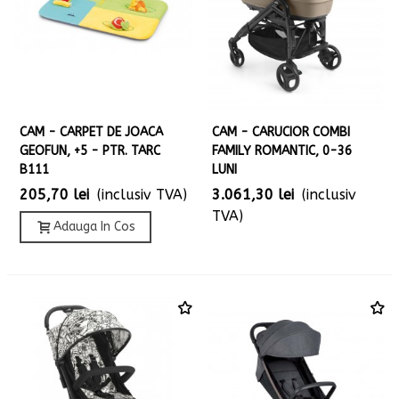
CAM - CARPET DE JOACA
CAM - CARUCIOR COMBI
GEOFUN, +5 - PTR. TARC
FAMILY ROMANTIC, 0-36
B111
LUNI
205,70 lei
(inclusiv TVA)
3.061,30 lei
(inclusiv
TVA)
Adauga In Cos