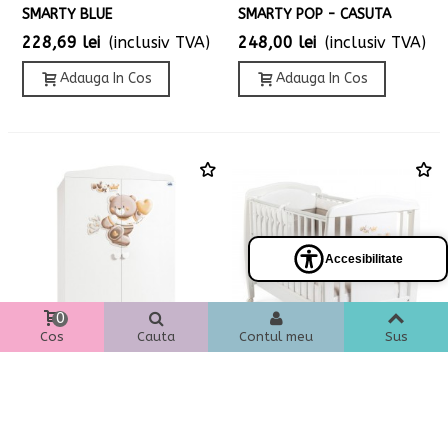
SMARTY BLUE
SMARTY POP - CASUTA
228,69 lei
(inclusiv TVA)
248,00 lei
(inclusiv TVA)
Adauga In Cos
Adauga In Cos
Accesibilitate
Panel
de
accesibilidad
0
Cos
Cauta
Contul meu
Sus
CAM-DULAP DE HAINE (95-
CAM-PATUT ORSO ALB
59-173CM) ORSO