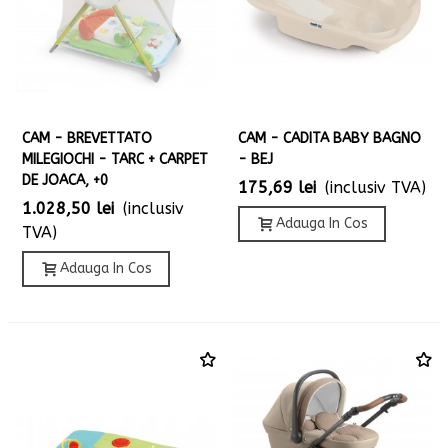
CAM - BREVETTATO
CAM - CADITA BABY BAGNO
MILEGIOCHI - TARC + CARPET
- BEJ
DE JOACA, +0
175,69 lei
(inclusiv TVA)
1.028,50 lei
(inclusiv
Adauga In Cos
TVA)
Adauga In Cos