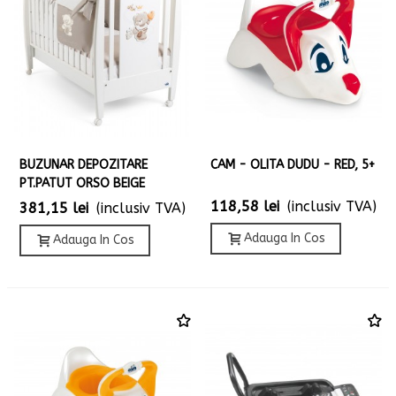
BUZUNAR DEPOZITARE
CAM - OLITA DUDU - RED, 5+
PT.PATUT ORSO BEIGE
118,58 lei
(inclusiv TVA)
381,15 lei
(inclusiv TVA)
Adauga In Cos
Adauga In Cos