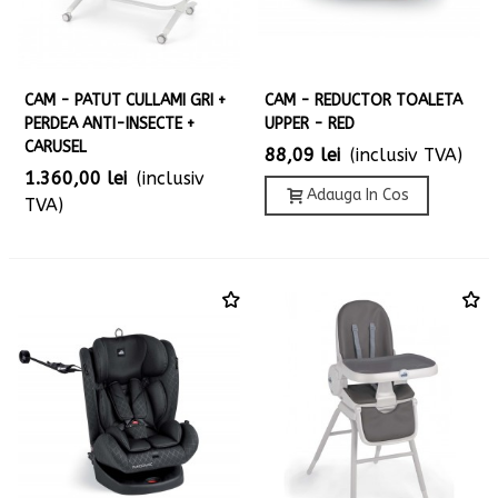
CAM - PATUT CULLAMI GRI +
CAM - REDUCTOR TOALETA
PERDEA ANTI-INSECTE +
UPPER - RED
CARUSEL
88,09 lei
(inclusiv TVA)
1.360,00 lei
(inclusiv
Adauga In Cos
TVA)