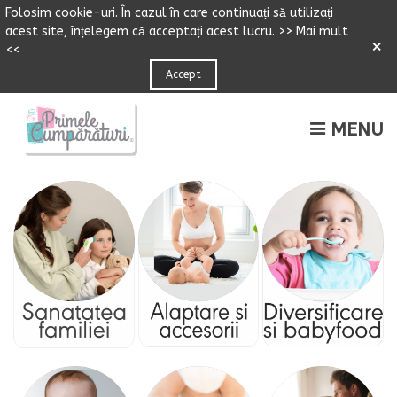
Folosim cookie-uri.
Î
n cazul
î
n care continuați să utilizați
acest site,
î
n
ț
elegem că accepta
ț
i acest lucru.
>> Mai mult
×
<<
Accept
MENU