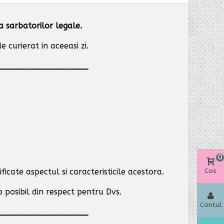
ia sarbatorilor legale.
 curierat in aceeasi zi.
__________________
0
ficate aspectul si caracteristicile acestora.
Cos
p posibil
din respect pentru Dvs.
Contul
__________________
meu