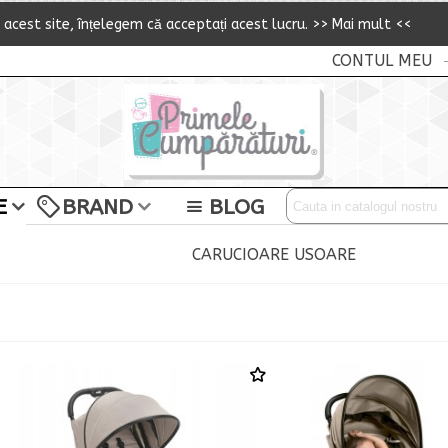
i acest site,
î
n
ț
elegem că accepta
ț
i acest lucru.
>> Mai mult <<
CONTUL MEU
E
BRAND
BLOG
CARUCIOARE USOARE