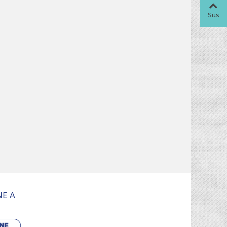
Sus
NE A