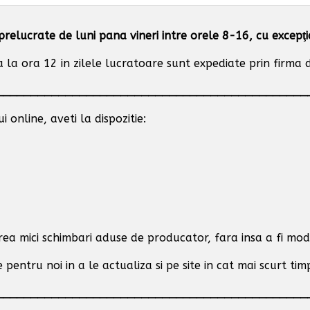
prelucrate de luni pana vineri intre orele 8-16, cu excepţ
la ora 12 in zilele lucratoare sunt expediate prin firma de
_____________________________________________
 online, aveti la dispozitie:
area mici schimbari aduse de producator,
fara insa a fi modi
 pentru noi in a le actualiza si pe site in cat mai scurt tim
_____________________________________________