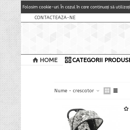
Folosim cookie-uri.
Î
n cazul
î
n care continuați să utilizaț
CONTACTEAZA-NE
HOME
CATEGORII PRODUS
Nume - crescator