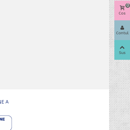
0
Cos
Contul
meu
Sus
NE A