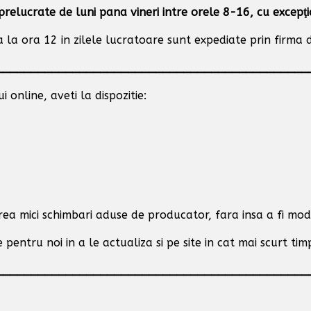
prelucrate de luni pana vineri intre orele 8-16, cu excepţ
la ora 12 in zilele lucratoare sunt expediate prin firma de
_____________________________________________
 online, aveti la dispozitie:
area mici schimbari aduse de producator,
fara insa a fi modi
 pentru noi in a le actualiza si pe site in cat mai scurt tim
_____________________________________________