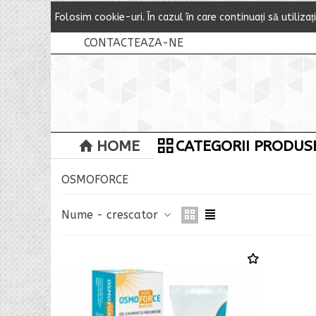
Folosim cookie-uri.
Î
n cazul
î
n care continuați să utilizaț
CONTACTEAZA-NE
HOME
CATEGORII PRODUS
OSMOFORCE
Nume - crescator