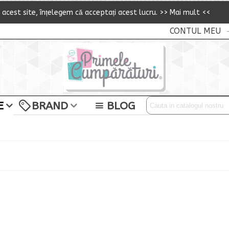
i acest site,
î
n
ț
elegem că accepta
ț
i acest lucru.
>> Mai mult <<
CONTUL MEU
E
BRAND
BLOG