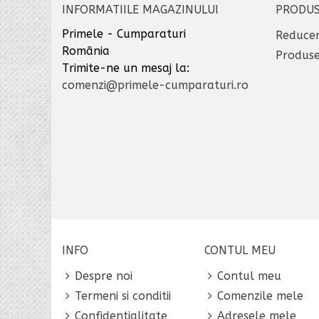
INFORMATIILE MAGAZINULUI
PRODU
Primele - Cumparaturi
Reducer
România
Produse
Trimite-ne un mesaj la:
comenzi@primele-cumparaturi.ro
INFO
CONTUL MEU
Despre noi
Contul meu
Termeni si conditii
Comenzile mele
Confidentialitate
Adresele mele