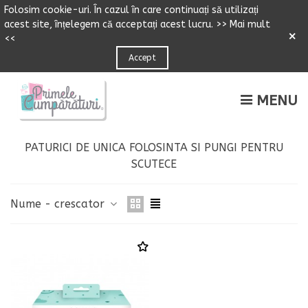
Folosim cookie-uri.
Î
n cazul
î
n care continuați să utilizați
acest site,
î
n
ț
elegem că accepta
ț
i acest lucru.
>> Mai mult
×
<<
Accept
MENU
PATURICI DE UNICA FOLOSINTA SI PUNGI PENTRU
SCUTECE
Nume - crescator