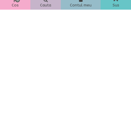
Cos
Cauta
Contul meu
Sus
JUCARIE PLUS CHARLIE
JUCARIE PLUS CU VIBRATIE,
CATELUSUL, VANILLA
CARACATITA ROZ
121,79 lei
(inclusiv TVA)
73,45 lei
(inclusiv TVA)
Adauga In Cos
Adauga In Cos