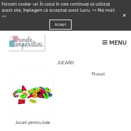
Folosim cookie-uri.
Î
n cazul
î
n care continuați să utilizați
acest site,
î
n
ț
elegem că accepta
ț
i acest lucru.
>> Mai mult
×
<<
Accept
MENU
JUCARII
Plusuri
Jucarii pentru baie