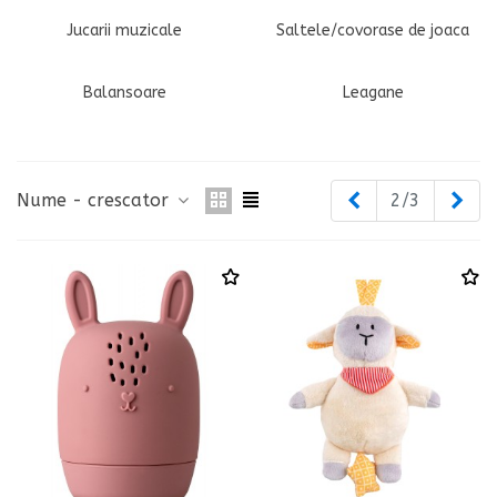
Jucarii muzicale
Saltele/covorase de joaca
Balansoare
Leagane
Inapoi
Urm
Nume - crescator
2/3