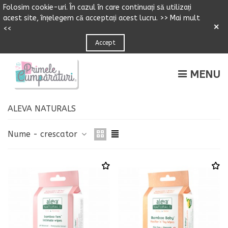
Folosim cookie-uri.
Î
n cazul
î
n care continuați să utilizați
acest site,
î
n
ț
elegem că accepta
ț
i acest lucru.
>> Mai mult
×
<<
Accept
MENU
ALEVA NATURALS
Nume - crescator