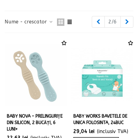
Inapoi
Urm
Nume - crescator
2/6
BABY NOVA – PRELINGURIȚE
BABY WORKS BAVETELE DE
DIN SILICON, 2 BUCĂȚI, 6
UNICA FOLOSINTA, 24BUC
LUNI+
29,04 lei
(inclusiv TVA)
22,63 lei
(inclusiv TVA)