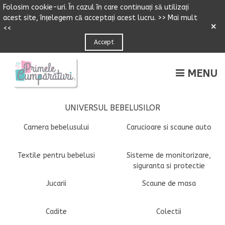
Folosim cookie-uri.
Î
n cazul
î
n care continuați să utilizați
acest site,
î
n
ț
elegem că accepta
ț
i acest lucru.
>> Mai mult
×
<<
Accept
MENU
UNIVERSUL BEBELUSILOR
Camera bebelusului
Carucioare si scaune auto
Textile pentru bebelusi
Sisteme de monitorizare,
siguranta si protectie
Jucarii
Scaune de masa
Cadite
Colectii