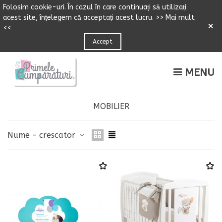
Folosim cookie-uri.
Î
n cazul
î
n care continuați să utilizați
acest site,
î
n
ț
elegem că accepta
ț
i acest lucru.
>> Mai mult
×
<<
Accept
MENU
MOBILIER
Nume - crescator