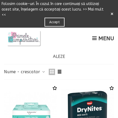
Folosim cookie-uri.
Î
n cazul
î
n care continuați să utilizați
acest site,
î
n
ț
elegem că accepta
ț
i acest lucru.
>> Mai mult
×
<<
Accept
MENU
ALEZE
Nume - crescator