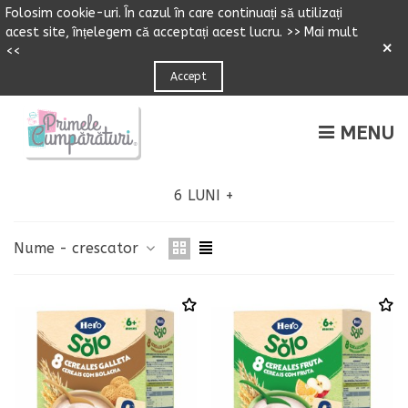
Folosim cookie-uri.
Î
n cazul
î
n care continuați să utilizați
acest site,
î
n
ț
elegem că accepta
ț
i acest lucru.
>> Mai mult
×
<<
Accept
MENU
6 LUNI +
Nume - crescator