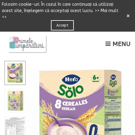
Folosim cookie-uri.
Î
n cazul
î
n care continuați să utilizați
acest site,
î
n
ț
elegem că accepta
ț
i acest lucru.
>> Mai mult
×
<<
Accept
MENU