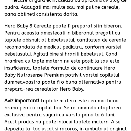
*** fiecare lingura echivaleaza cu aproximativ 5,6g de
pudra. Adaugati mai multe sau mai putine cereale,
pana obtineti consistenta dorita.
Hero Baby 8 Cereale poate fi preparat si in biberon.
Pentru aceasta amestecati in biberonul pregatit cu
laptele obisnuit al bebelusului, cantitatea de cereale
recomandata de medicul pediatru, conform varstei
bebelusului. Agitati bine si hraniti bebelusul. Cand
hranirea cu lapte matern nu este posibila sau este
insuficienta, laptele formula de continuare Hero
Baby Nutrasense Premium potrivit varstei copilului
dumneavoastra poate fi o buna alternativa pentru
prepara-rea cerealelor Hero Baby.
Aviz important!
Laptele matern este cea mai buna
hrana pentru copilul tau. Se recomanda alaptarea
exclusiva pentru sugarii cu varsta pana la 6 luni.
Acest produs nu poate inlocui laptele matern. A se
depozita la
loc uscat si racoros, in ambalajul original