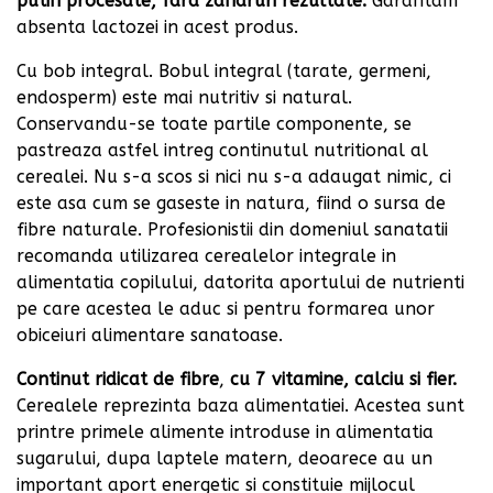
putin procesate, fara zaharuri rezultate.
Garantam
absenta lactozei in acest produs.
Cu bob integral. Bobul integral (tarate, germeni,
endosperm) este mai nutritiv si natural.
Conservandu-se toate partile componente, se
pastreaza astfel intreg continutul nutritional al
cerealei. Nu s-a scos si nici nu s-a adaugat nimic, ci
este asa cum se gaseste in natura, fiind o sursa de
fibre naturale. Profesionistii din domeniul sanatatii
recomanda utilizarea cerealelor integrale in
alimentatia copilului, datorita aportului de nutrienti
pe care acestea le aduc si pentru formarea unor
obiceiuri alimentare sanatoase.
Continut ridicat de fibre
,
cu 7 vitamine, calciu si fier.
Cerealele reprezinta baza alimentatiei. Acestea sunt
printre primele alimente introduse in alimentatia
sugarului, dupa laptele matern, deoarece au un
important aport energetic si constituie mijlocul