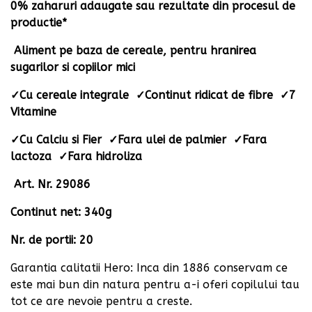
0% zaharuri adaugate sau rezultate din procesul de
productie*
Aliment pe baza de cereale, pentru hranirea
sugarilor si copiilor mici
Cu cereale integrale
Con
t
inut ridicat de fibre
7
✓
✓
✓
Vitamine
Cu Calciu si Fier
F
a
r
a
ulei de palmier
F
a
r
a
✓
✓
✓
lactoz
a
F
a
r
a
hidroliza
✓
Art. Nr. 29086
Continut net: 340g
Nr. de portii: 20
Garantia calitatii Hero: Inca din 1886 conservam ce
este mai bun din natura pentru a-i oferi copilului tau
tot ce are nevoie pentru a creste.