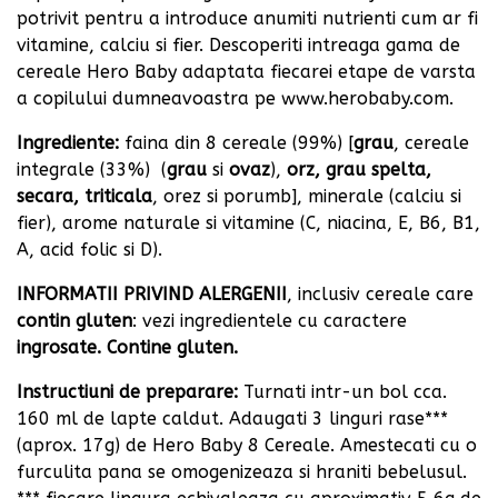
potrivit pentru a introduce anumiti nutrienti cum ar fi
vitamine, calciu si fier. Descoperiti intreaga gama de
cereale Hero Baby adaptata fiecarei etape de varsta
a copilului dumneavoastra pe www.herobaby.com.
Ingrediente:
faina din 8 cereale (99%) [
grau
, cereale
integrale (33%)
(
grau
si
ovaz
),
orz, grau spelta,
secara, triticala
, orez si porumb], minerale (calciu si
fier), arome naturale si vitamine (C, niacina, E, B6, B1,
A, acid folic si D). ­
INFORMATII PRIVIND ALERGENII
, inclusiv cereale care
contin gluten
: vezi ingredientele cu caractere
ingrosate. Contine gluten.
Instructiuni de preparare:
Turnati intr-un bol cca.
160 ml de lapte caldut. Adaugati 3 linguri rase***
(aprox. 17g) de Hero Baby 8 Cereale. Amestecati cu o
furculita pana se omogenizeaza si hraniti bebelusul.