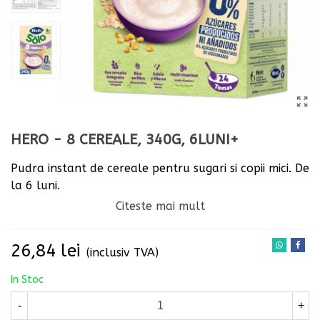
HERO - 8 CEREALE, 340G, 6LUNI+
Pudra instant de cereale pentru sugari si copii mici. De
la 6 luni.
Citeste mai mult
Art. Nr. 29086
Continut net: 340g
26,84 lei
(inclusiv TVA)
Nr. de portii: 20
In Stoc
-
+