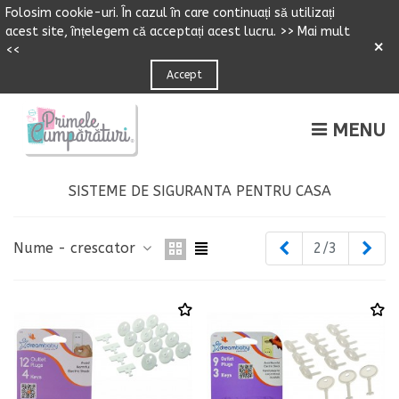
Folosim cookie-uri.
Î
n cazul
î
n care continuați să utilizați
acest site,
î
n
ț
elegem că accepta
ț
i acest lucru.
>> Mai mult
×
<<
Accept
MENU
SISTEME DE SIGURANTA PENTRU CASA
Inapoi
Urm
Nume - crescator
2/3