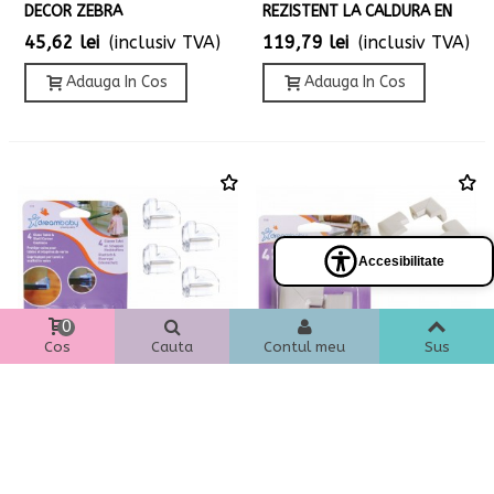
DECOR ZEBRA
REZISTENT LA CALDURA EN
45,62 lei
(inclusiv TVA)
119,79 lei
(inclusiv TVA)
Adauga In Cos
Adauga In Cos
Accesibilitate
Panel
de
accesibilidad
0
Cos
Cauta
Contul meu
Sus
DREAMBABY - PROTECTII
DREAMBABY - PROTECTII
PENTRU COLTURI DIN STICLA,
PENTRU COLTURI, DIN
SET 4BUC
SPUMA. 4BUC