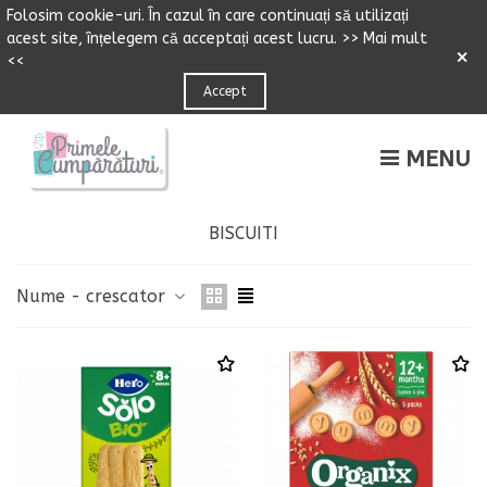
Folosim cookie-uri.
Î
n cazul
î
n care continuați să utilizați
acest site,
î
n
ț
elegem că accepta
ț
i acest lucru.
>> Mai mult
×
<<
Accept
MENU
BISCUITI
Nume - crescator