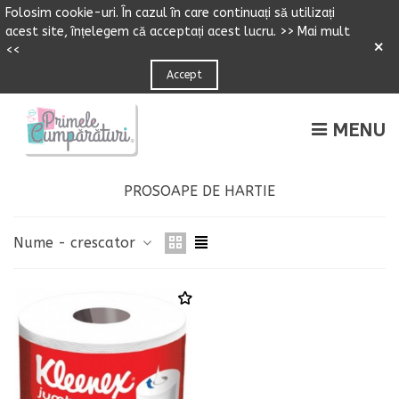
Folosim cookie-uri.
Î
n cazul
î
n care continuați să utilizați
acest site,
î
n
ț
elegem că accepta
ț
i acest lucru.
>> Mai mult
×
<<
Accept
MENU
PROSOAPE DE HARTIE
Nume - crescator