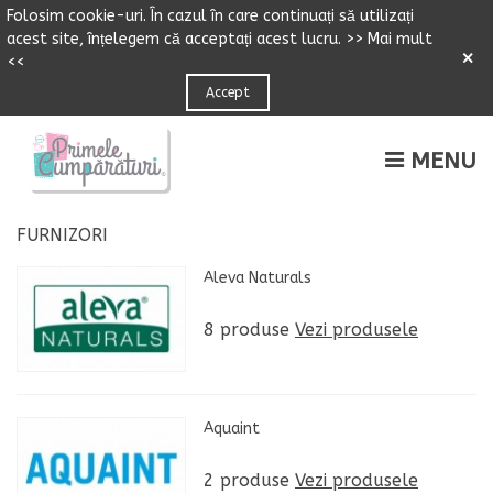
Folosim cookie-uri.
Î
n cazul
î
n care continuați să utilizați
acest site,
î
n
ț
elegem că accepta
ț
i acest lucru.
>> Mai mult
×
<<
Accept
MENU
FURNIZORI
Aleva Naturals
8 produse
Vezi produsele
Aquaint
2 produse
Vezi produsele