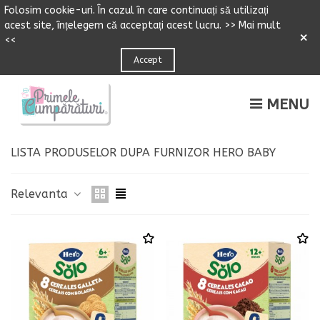
Folosim cookie-uri.
Î
n cazul
î
n care continuați să utilizați
acest site,
î
n
ț
elegem că accepta
ț
i acest lucru.
>> Mai mult
×
<<
Accept
MENU
LISTA PRODUSELOR DUPA FURNIZOR HERO BABY
Relevanta