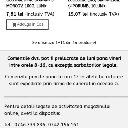
GUSTARE MAR, BANANA SI
ECOLOGIC (BIO) DIN MAZĂRE
MORCOV, 100G, LUNI+
ȘI PORUMB, 10LUNI+
7,81 lei
(inclusiv TVA)
15,07 lei
(inclusiv TVA)
Adauga In Cos
Se afiseaza
1
-14 din 14 produs(e)
Comenzile dvs. pot fi prelucrate de luni pana vineri
intre orele 8-16, cu excepţia sarbatorilor legale.
Comenzile primite pana la ora 12 in zilele lucratoare
sunt expediate prin firma de curierat in aceeasi zi.
___________________________________________
Pentru detalii legate de activitatea magazinului
online, aveti la dispozitie:
tel: 0746.333.836, 0742.154.161