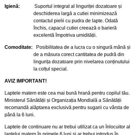
Igienă
:
Suportul integrat al linguriței
dozatoare
și
deschiderea largă a cutiei minimizează
contactul pielii cu pudra de lapte. Odată
închis, capacul cutiei creează o barieră
excelentă împotriva umidității.
Comoditate
:
Posibilitatea de a lucra cu o singură mână și
de a măsura corect cantitatea de pudră din
lingurița dozatoare prin nivelarea conținutului
la colțul special.
AVIZ IMPORTANT!
Laptele matern este cea mai bună hrană pentru copilul tău.
Ministerul Sănătății și Organizația Mondială a Sănătății
recomandă alăptarea exclusivă pentru sugarii cu vârsta de
până la 6 luni.
Laptele de continuare nu ar trebui utilizat ca un înlocuitor al
laptelui matern în primele 6 luni și ar trebui introdus în