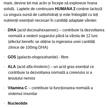
mare, devine tot mai activ și începe să exploreze hrana
solidă.
Laptele de continuare
HUMANA 2
conține lactoză
ca singura sursă de carbohidrați și este îmbogățit cu toți
nutrienții esențiali necesari în cantități adaptate vârstei:
·
DHA
(acid docosahexaenoic) – contribuie la dezvoltarea
normală a vederii sugarului până la vârsta de 12 luni
(efectul benefic se obține la ingerarea unei cantități
zilnice de 100mg DHA)
·
GOS
(galacto-ologozaharide) - fibre
·
ALA
(acid alfa-linolenic) – un acid gras esențial ce
contribuie la dezvoltarea normală a creierului si a
țesutului nervos
·
Vitamina C
– contribuie la funcționarea normală a
sistemul imunitar
·
Nucleotide