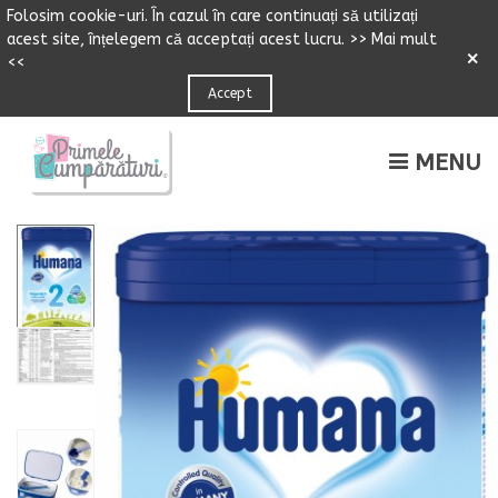
Folosim cookie-uri.
Î
n cazul
î
n care continuați să utilizați
acest site,
î
n
ț
elegem că accepta
ț
i acest lucru.
>> Mai mult
×
<<
Accept
MENU