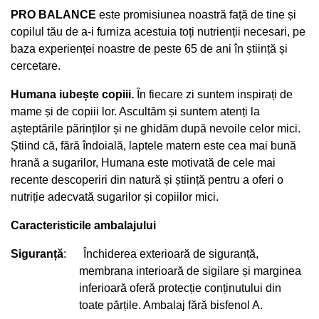
PRO BALANCE
este promisiunea noastră față de tine și
copilul tău de a-i furniza acestuia toți nutrienții necesari, pe
baza experienței noastre de peste 65 de ani în știință și
cercetare.
Humana iubește copiii.
În fiecare zi suntem inspirați de
mame și de copiii lor. Ascultăm și suntem atenți la
așteptările părinților și ne ghidăm după nevoile celor mici.
Știind că, fără îndoială, laptele matern este cea mai bună
hrană a sugarilor, Humana este motivată de cele mai
recente descoperiri din natură și știință pentru a oferi o
nutriție adecvată sugarilor și copiilor mici.
Caracteristicile
ambalajului
Siguranță
:
Închiderea exterioară de siguranță,
membrana interioară de sigilare și marginea
inferioară oferă protecție conținutului din
toate părțile. Ambalaj fără bisfenol A.