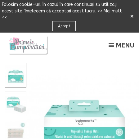
Folosim cookie-uri.
Î
n cazul
î
n care continuați să utilizați
acest site,
î
n
ț
elegem că accepta
ț
i acest lucru.
>> Mai mult
×
<<
Accept
MENU