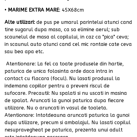
•
MARIME EXTRA MARE
: 45X68cm
Alte utilizari:
de pus pe umarul parintelui atunci cand
tine sugarul dupa masa, ca sa elimine aerul; sub
scaunelul de masa al copilului, in caz ca "pica" ceva;
in scaunul auto atunci cand cel mic rontaie cate ceva
sau bea apa etc.
Atentionare: La fel ca toate produsele din hartie,
paturica de unica folosinta arde daca intra in
contact cu flacara (focul). Nu lasati produsul la
indemana copiilor pentru a preveni riscul de
sufocare. Precautii: Nu spalati si nu uscati in masina
de spalat. Aruncati la gunoi paturica dupa fiecare
utilizare. Nu o aruncati in vasul de toaleta.
Atentionare: Intotdeauna aruncati paturica la gunoi
dupa utilizare, precum si ambalajul. Nu lasati copilul
nesupravegheat pe paturica, prezenta unui adult