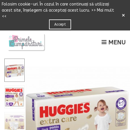
Folosim cookie-uri.
Î
n cazul
î
n care continuați să utilizați
acest site,
î
n
ț
elegem că accepta
ț
i acest lucru.
>> Mai mult
×
<<
Accept
MENU