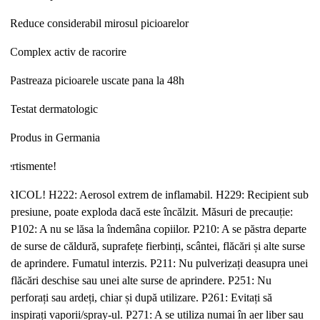
Reduce considerabil mirosul picioarelor
Complex activ de racorire
Pastreaza picioarele uscate pana la 48h
Testat dermatologic
Produs in Germania
vertismente!
ERICOL! H222: Aerosol extrem de inflamabil. H229: Recipient sub
presiune, poate exploda dacă este încălzit. Măsuri de precauție:
P102: A nu se lăsa la îndemâna copiilor. P210: A se păstra departe
de surse de căldură, suprafețe fierbinți, scântei, flăcări și alte surse
de aprindere. Fumatul interzis. P211: Nu pulverizați deasupra unei
flăcări deschise sau unei alte surse de aprindere. P251: Nu
perforați sau ardeți, chiar și după utilizare. P261: Evitați să
inspirați vaporii/spray-ul. P271: A se utiliza numai în aer liber sau