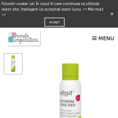
Folosim cookie-uri.
Î
n cazul
î
n care continuați să utilizați
acest site,
î
n
ț
elegem că accepta
ț
i acest lucru.
>> Mai mult
×
<<
Accept
MENU