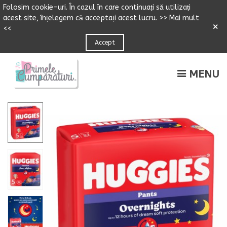
Folosim cookie-uri.
Î
n cazul
î
n care continuați să utilizați
acest site,
î
n
ț
elegem că accepta
ț
i acest lucru.
>> Mai mult
×
<<
Accept
MENU