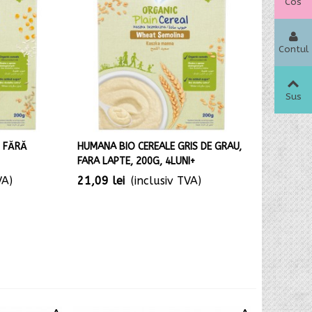
Cos
Contul
meu
Sus
, FĂRĂ
HUMANA BIO CEREALE GRIS DE GRAU,
FARA LAPTE, 200G, 4LUNI+
VA)
21,09 lei
(inclusiv TVA)