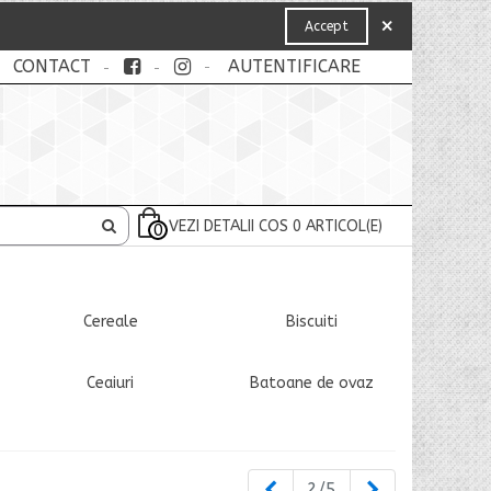
×
Accept
CONTACT
AUTENTIFICARE
VEZI DETALII COS
0
ARTICOL(E)
0
Cereale
Biscuiti
Ceaiuri
Batoane de ovaz
Inapoi
Urmatorul
2/5