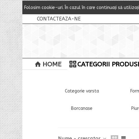
Folosim cookie-uri.
Î
n cazul
î
n care continuați să utilizaț
CONTACTEAZA-NE
HOME
CATEGORII PRODUS
Categorie varsta
For
Borcanase
Piur
Nume - crescator