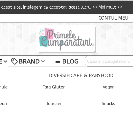
i acest site,
î
n
ț
elegem că accepta
ț
i acest lucru.
>> Mai mult <<
CONTUL MEU
E
BRAND
BLOG
DIVERSIFICARE & BABYFOOD
mule
Fara Gluten
Vegan
euri
Iaurturi
Snacks