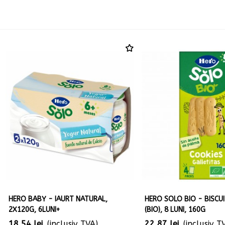
HERO BABY - IAURT NATURAL,
HERO SOLO BIO - BISCUI
2X120G, 6LUNI+
(BIO), 8 LUNI, 160G
18,54 lei
(inclusiv TVA)
22,87 lei
(inclusiv T