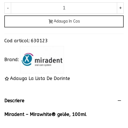
-
+
Adauga In Cos
Cod articol:
630123
Brand:
Adauga La Lista De Dorinte
Descriere
Miradent – Mirawhite® gel
é
e, 100ml