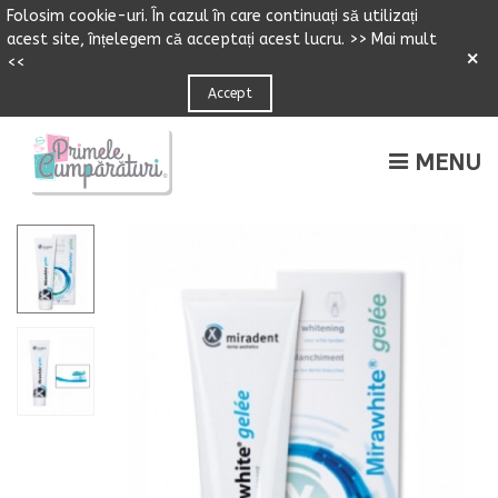
Folosim cookie-uri.
Î
n cazul
î
n care continuați să utilizați
acest site,
î
n
ț
elegem că accepta
ț
i acest lucru.
>> Mai mult
×
<<
Accept
MENU