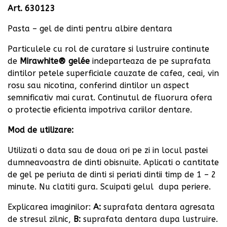
Art. 630123
Pasta – gel de dinti pentru albire dentara
Particulele cu rol de curatare si lustruire continute
de
Mirawhite® gel
é
e
indeparteaza de pe suprafata
dintilor petele superficiale cauzate de cafea, ceai, vin
rosu sau nicotina, conferind dintilor un aspect
semnificativ mai curat. Continutul de fluorura ofera
o protectie eficienta impotriva cariilor dentare.
Mod de utilizare:
Utilizati o data sau de doua ori pe zi in locul pastei
dumneavoastra de dinti obisnuite. Aplicati o cantitate
de gel pe periuta de dinti si periati dintii timp de 1 – 2
minute. Nu clatiti gura. Scuipati gelul
dupa periere.
Explicarea imaginilor:
A:
suprafata dentara agresata
de stresul zilnic,
B:
suprafata dentara dupa lustruire.