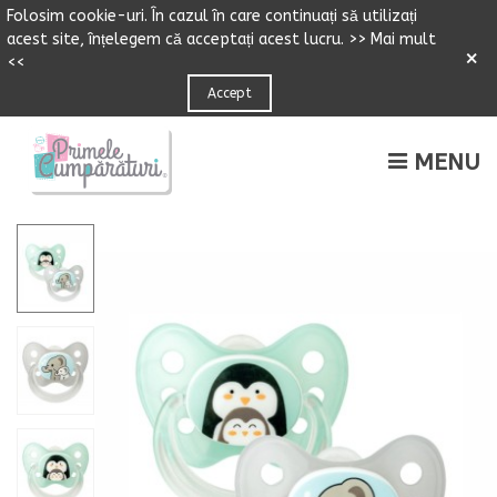
Folosim cookie-uri.
Î
n cazul
î
n care continuați să utilizați
acest site,
î
n
ț
elegem că accepta
ț
i acest lucru.
>> Mai mult
×
<<
Accept
MENU