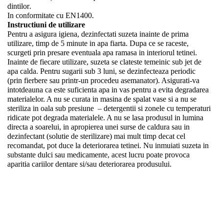
dintilor
.
In conformitate cu EN1400.
Instructiuni de utilizare
Pentru a asigura igiena, dezinfectati suzeta inainte de prima
utilizare, timp de 5 minute in apa fiarta. Dupa ce se raceste,
scurgeti prin presare eventuala apa ramasa in interiorul tetinei.
Inainte de fiecare utilizare, suzeta se clateste temeinic sub jet de
apa calda. Pentru sugarii sub 3 luni, se dezinfecteaza periodic
(prin fierbere sau printr-un procedeu asemanator). Asigurati-va
intotdeauna ca este suficienta apa in vas pentru a evita degradarea
materialelor. A nu se curata in masina de spalat vase si a nu se
steriliza in oala sub presiune
– detergentii si zonele cu temperaturi
ridicate pot degrada materialele. A nu se lasa produsul in lumina
directa a soarelui, in apropierea unei surse de caldura sau in
dezinfectant (solutie de sterilizare) mai mult timp decat cel
recomandat, pot duce la deteriorarea tetinei. Nu inmuiati suzeta in
substante dulci sau medicamente, acest lucru poate provoca
aparitia cariilor dentare si/sau deteriorarea produsului.