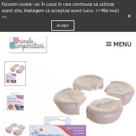
Folosim cookie-uri.
Î
n cazul
î
n care continuați să utilizați
acest site,
î
n
ț
elegem că accepta
ț
i acest lucru.
>> Mai mult
×
<<
Accept
MENU