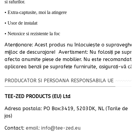
si rafurilor.
• Extra-captusite, moi la atingere
• Usor de instalat
• Netoxice si rezistente la foc
Atenționare: Acest produs nu înlocuiește o supraveghere
mijloc de descurajare! Avertisment: Nu folosiți pe supr
afecta anumite piese de mobilier. Nu este recomandată ut
aplicarea benzii pe suprafețe furniruite, asigurați-vă că
PRODUCATOR SI PERSOANA RESPONSABILA UE
TEE-ZED PRODUCTS (EU) Ltd
Adresa postala: PO Box:3419, 5203DK, NL (Tarile de
jos)
Contact:
email: info@tee-zed.eu