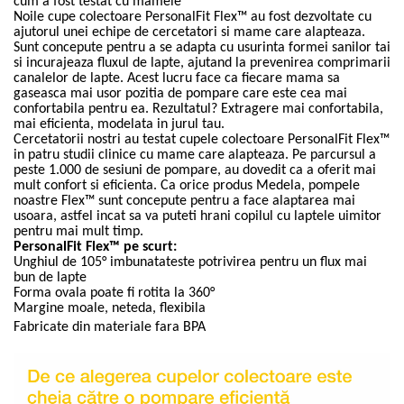
cum a fost testat cu mamele *
Noile cupe colectoare PersonalFit Flex™ au fost dezvoltate cu
ajutorul unei echipe de cercetatori si mame care alapteaza.
Sunt concepute pentru a se adapta cu usurinta formei sanilor tai
si incurajeaza fluxul de lapte, ajutand la prevenirea comprimarii
canalelor de lapte. Acest lucru face ca fiecare mama sa
gaseasca mai usor pozitia de pompare care este cea mai
confortabila pentru ea. Rezultatul? Extragere mai confortabila,
mai eficienta, modelata in jurul tau.
Cercetatorii nostri au testat cupele colectoare PersonalFit Flex™
in patru studii clinice cu mame care alapteaza. Pe parcursul a
peste 1.000 de sesiuni de pompare, au dovedit ca a oferit mai
mult confort si eficienta. Ca orice produs Medela, pompele
noastre Flex™ sunt concepute pentru a face alaptarea mai
usoara, astfel incat sa va puteti hrani copilul cu laptele uimitor
pentru mai mult timp.
PersonalFit Flex™ pe scurt:
Unghiul de 105° imbunatateste potrivirea pentru un flux mai
bun de lapte
Forma ovala poate fi rotita la 360°
Margine moale, neteda, flexibila
Fabricate din materiale fara BPA