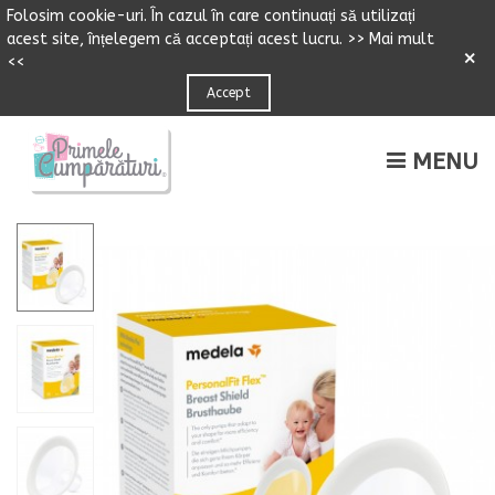
Folosim cookie-uri.
Î
n cazul
î
n care continuați să utilizați
acest site,
î
n
ț
elegem că accepta
ț
i acest lucru.
>> Mai mult
×
<<
Accept
MENU